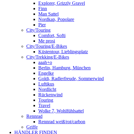
Explorer, Grizzly Gravel
Finn
Man Sattel
Nordkap, Popolare
Pier
City/Touring
Comfort, Softi
Me prosi
City/Touring/E-Bikes
Küstentour, Lieblingsplatz
City/Trekking/E-Bikes
aaah+o
Berlin, Hamburg, München
Engelke
Goldi, Radlerfreude, Sommerwind
Luftikus
Nordlicht
Rückenwind
Touring
Travel
Wolke 7, Wohlfühlsattel
Rennrad
Rennrad weiß/rot/carbon
Griffe
HÄNDLER FINDEN