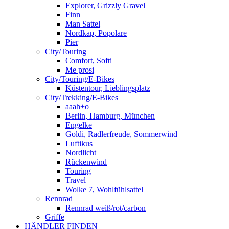
Explorer, Grizzly Gravel
Finn
Man Sattel
Nordkap, Popolare
Pier
City/Touring
Comfort, Softi
Me prosi
City/Touring/E-Bikes
Küstentour, Lieblingsplatz
City/Trekking/E-Bikes
aaah+o
Berlin, Hamburg, München
Engelke
Goldi, Radlerfreude, Sommerwind
Luftikus
Nordlicht
Rückenwind
Touring
Travel
Wolke 7, Wohlfühlsattel
Rennrad
Rennrad weiß/rot/carbon
Griffe
HÄNDLER FINDEN