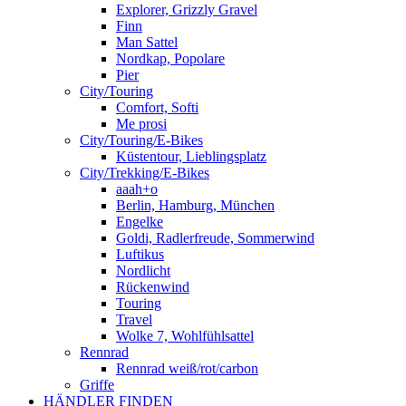
Explorer, Grizzly Gravel
Finn
Man Sattel
Nordkap, Popolare
Pier
City/Touring
Comfort, Softi
Me prosi
City/Touring/E-Bikes
Küstentour, Lieblingsplatz
City/Trekking/E-Bikes
aaah+o
Berlin, Hamburg, München
Engelke
Goldi, Radlerfreude, Sommerwind
Luftikus
Nordlicht
Rückenwind
Touring
Travel
Wolke 7, Wohlfühlsattel
Rennrad
Rennrad weiß/rot/carbon
Griffe
HÄNDLER FINDEN