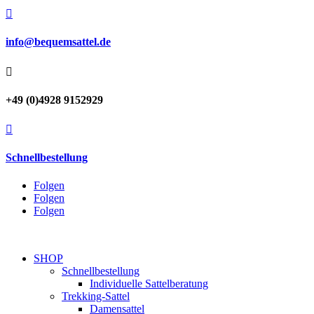

info@bequemsattel.de

+49 (0)4928 9152929

Schnellbestellung
Folgen
Folgen
Folgen
SHOP
Schnellbestellung
Individuelle Sattelberatung
Trekking-Sattel
Damensattel