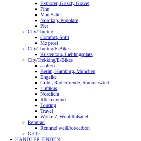
Explorer, Grizzly Gravel
Finn
Man Sattel
Nordkap, Popolare
Pier
City/Touring
Comfort, Softi
Me prosi
City/Touring/E-Bikes
Küstentour, Lieblingsplatz
City/Trekking/E-Bikes
aaah+o
Berlin, Hamburg, München
Engelke
Goldi, Radlerfreude, Sommerwind
Luftikus
Nordlicht
Rückenwind
Touring
Travel
Wolke 7, Wohlfühlsattel
Rennrad
Rennrad weiß/rot/carbon
Griffe
HÄNDLER FINDEN